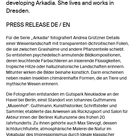
developing Arkadia. She lives and works in
Dresden.
PRESS RELEASE DE / EN
Für die Serie „Arkadia“ fotografiert Andrea Grützner Details
einer Wiesenlandschaft mit transparenten dichroitischen Folien,
die sie zwischen Grashalme und andere Pflanzenteile schiebt.
So entstehen psychedelisch anmutende Bildkompositionen,
deren leuchtende Farbschlieren an irisierende Flüssigkeiten,
tropische Hitze oder halluzinatorische Landschaften erinnern.
Mitunter wirken die Bilder beinahe künstlich. Darin erscheinen
neben realen Insekten chimärenhafte Formen, die an Tiere und
mythische Wesen erinnern.
Die Fotografien entstanden im Gutspark Neukladow an der
Havel bei Berlin, einst Standort von Johannes Guthmanns
„Musenhof“. Guthmann, Kunsthistoriker, Schriftsteller und
Sammler, etablierte das Anwesen als Rückzugsort und Salon für
Akteur:innen der Berliner Kulturszene des frühen 20.
Jahrhunderts. Zu ihnen gehörte auch Max Slevogt, dessen
lichtdurchflutete, atmosphärische Malerei die Natur im
Vokabular des Impressionismus durch Ideale klassischer