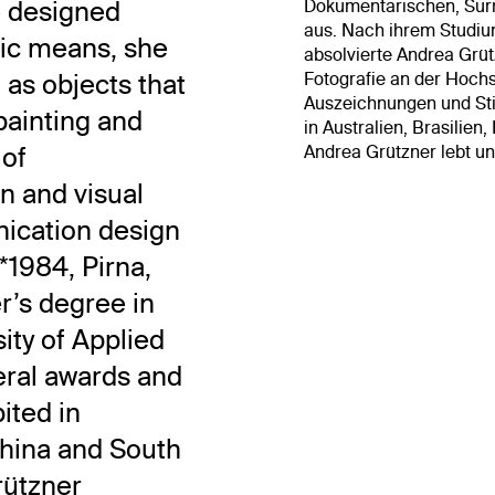
e designed
Dokumentarischen, Surre
aus. Nach ihrem Studi
ic means, she
absolvierte Andrea Grüt
 as objects that
Fotografie an der Hochs
Auszeichnungen und Sti
painting and
in Australien, Brasilie
 of
Andrea Grützner lebt un
n and visual
nication design
*1984, Pirna,
’s degree in
ity of Applied
eral awards and
ited in
China and South
rützner