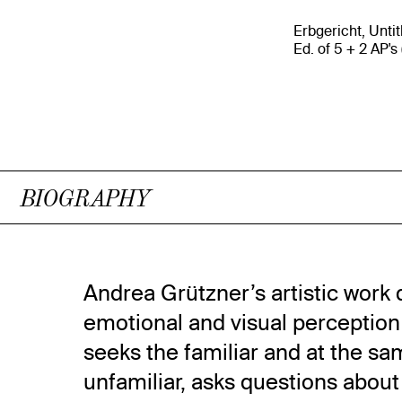
Erbgericht, Untit
Ed. of 5 + 2 AP's 
BIOGRAPHY
Andrea Grützner’s artistic work 
emotional and visual perception
seeks the familiar and at the s
unfamiliar, asks questions abou