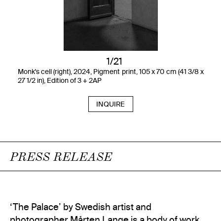
1/21
Monk's cell (right), 2024, Pigment print, 105 x 70 cm (41 3/8 x
27 1/2 in), Edition of 3 + 2AP
INQUIRE
PRESS RELEASE
‘The Palace’ by Swedish artist and
photographer Mårten Lange is a body of work