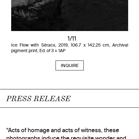
1/11
Ice Flow with Séracs, 2019, 106.7 x 142.25 cm, Archival
pigment print, Ed. of 3 + 1AP
INQUIRE
PRESS RELEASE
“Acts of homage and acts of witness, these
photographs induce the requisite wonder and