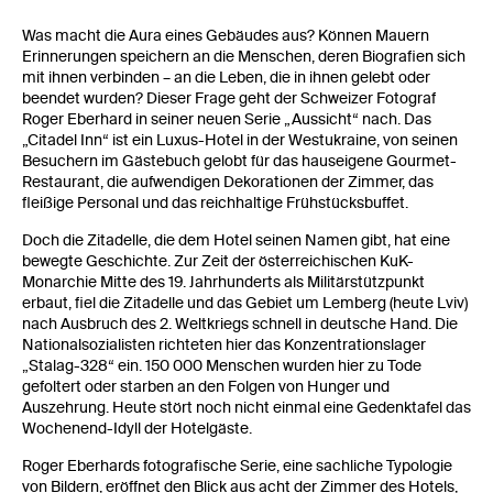
Was macht die Aura eines Gebäudes aus? Können Mauern
Erinnerungen speichern an die Menschen, deren Biografien sich
mit ihnen verbinden – an die Leben, die in ihnen gelebt oder
beendet wurden? Dieser Frage geht der Schweizer Fotograf
Roger Eberhard in seiner neuen Serie „Aussicht“ nach. Das
„Citadel Inn“ ist ein Luxus-Hotel in der Westukraine, von seinen
Besuchern im Gästebuch gelobt für das hauseigene Gourmet-
Restaurant, die aufwendigen Dekorationen der Zimmer, das
fleißige Personal und das reichhaltige Frühstücksbuffet.
Doch die Zitadelle, die dem Hotel seinen Namen gibt, hat eine
bewegte Geschichte. Zur Zeit der österreichischen KuK-
Monarchie Mitte des 19. Jahrhunderts als Militärstützpunkt
erbaut, fiel die Zitadelle und das Gebiet um Lemberg (heute Lviv)
nach Ausbruch des 2. Weltkriegs schnell in deutsche Hand. Die
Nationalsozialisten richteten hier das Konzentrationslager
„Stalag-328“ ein. 150 000 Menschen wurden hier zu Tode
gefoltert oder starben an den Folgen von Hunger und
Auszehrung. Heute stört noch nicht einmal eine Gedenktafel das
Wochenend-Idyll der Hotelgäste.
Roger Eberhards fotografische Serie, eine sachliche Typologie
von Bildern, eröffnet den Blick aus acht der Zimmer des Hotels,