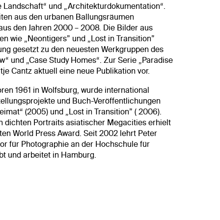
 Landschaft“ und „Architekturdokumentation“.
beiten aus den urbanen Ballungsräumen
aus den Jahren 2000 – 2008. Die Bilder aus
ien wie „Neontigers” und „Lost in Transition”
ung gesetzt zu den neuesten Werkgruppen des
ow“ und „Case Study Homes“. Zur Serie „Paradise
je Cantz aktuell eine neue Publikation vor.
oren 1961 in Wolfsburg, wurde international
tellungsprojekte und Buch-Veröffentlichungen
imat“ (2005) und „Lost in Transition” ( 2006).
 dichten Portraits asiatischer Megacities erhielt
en World Press Award. Seit 2002 lehrt Peter
sor für Photographie an der Hochschule für
bt und arbeitet in Hamburg.