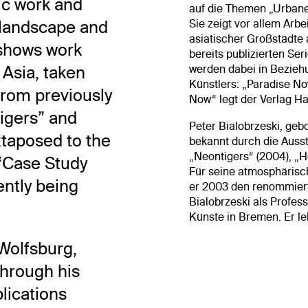
ic work and
auf die Themen „Urbane
 landscape and
Sie zeigt vor allem Ar
asiatischer Großstädte 
 shows work
bereits publizierten Ser
 Asia, taken
werden dabei in Bezieh
Künstlers: „Paradise N
rom previously
Now“ legt der Verlag Hat
igers” and
Peter Bialobrzeski, geb
xtaposed to the
bekannt durch die Auss
„Neontigers“ (2004), „He
“Case Study
Für seine atmosphärisch
ntly being
er 2003 den renommiert
Bialobrzeski als Profes
Künste in Bremen. Er le
 Wolfsburg,
through his
lications