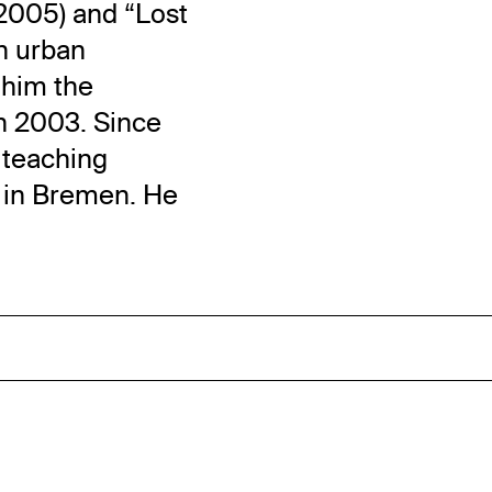
2005) and “Lost
on urban
 him the
n 2003. Since
 teaching
ts in Bremen. He