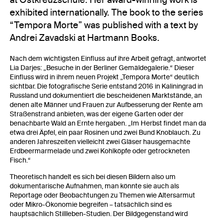
exhibited internationally. The book to the series
“Tempora Morte” was published with a text by
Andrei Zavadski at Hartmann Books.
Nach dem wichtigsten Einfluss auf ihre Arbeit gefragt, antwortet
Lia Darjes: „Besuche in der Berliner Gemäldegalerie.“ Dieser
Einfluss wird in ihrem neuen Projekt „Tempora Morte“ deutlich
sichtbar. Die fotografische Serie entstand 2016 in Kaliningrad in
Russland und dokumentiert die bescheidenen Marktstände, an
denen alte Männer und Frauen zur Aufbesserung der Rente am
Straßenstrand anbieten, was der eigene Garten oder der
benachbarte Wald an Ernte hergaben. „Im Herbst findet man da
etwa drei Äpfel, ein paar Rosinen und zwei Bund Knoblauch. Zu
anderen Jahreszeiten vielleicht zwei Gläser hausgemachte
Erdbeermarmelade und zwei Kohlköpfe oder getrockneten
Fisch.“
Theoretisch handelt es sich bei diesen Bildern also um
dokumentarische Aufnahmen, man könnte sie auch als
Reportage oder Beobachtungen zu Themen wie Altersarmut
oder Mikro-Ökonomie begreifen – tatsächlich sind es
hauptsächlich Stillleben-Studien. Der Bildgegenstand wird