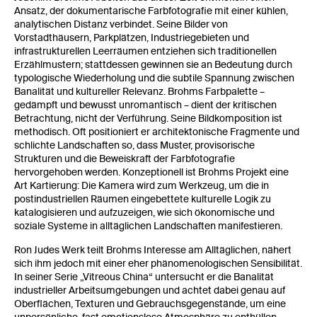
Ansatz, der dokumentarische Farbfotografie mit einer kühlen,
analytischen Distanz verbindet. Seine Bilder von
Vorstadthäusern, Parkplätzen, Industriegebieten und
infrastrukturellen Leerräumen entziehen sich traditionellen
Erzählmustern; stattdessen gewinnen sie an Bedeutung durch
typologische Wiederholung und die subtile Spannung zwischen
Banalität und kultureller Relevanz. Brohms Farbpalette –
gedämpft und bewusst unromantisch – dient der kritischen
Betrachtung, nicht der Verführung. Seine Bildkomposition ist
methodisch. Oft positioniert er architektonische Fragmente und
schlichte Landschaften so, dass Muster, provisorische
Strukturen und die Beweiskraft der Farbfotografie
hervorgehoben werden. Konzeptionell ist Brohms Projekt eine
Art Kartierung: Die Kamera wird zum Werkzeug, um die in
postindustriellen Räumen eingebettete kulturelle Logik zu
katalogisieren und aufzuzeigen, wie sich ökonomische und
soziale Systeme in alltäglichen Landschaften manifestieren.
Ron Judes Werk teilt Brohms Interesse am Alltäglichen, nähert
sich ihm jedoch mit einer eher phänomenologischen Sensibilität.
In seiner Serie „Vitreous China“ untersucht er die Banalität
industrieller Arbeitsumgebungen und achtet dabei genau auf
Oberflächen, Texturen und Gebrauchsgegenstände, um eine