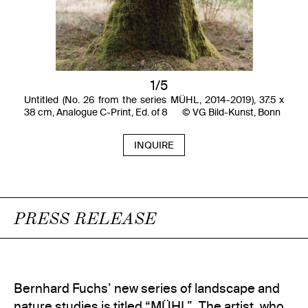
1/5
Untitled (No. 26 from the series MÜHL, 2014-2019), 37.5 x
38 cm, Analogue C-Print, Ed. of 8 © VG Bild-Kunst, Bonn
INQUIRE
PRESS RELEASE
Bernhard Fuchs’ new series of landscape and
nature studies is titled “MÜHL”. The artist, who