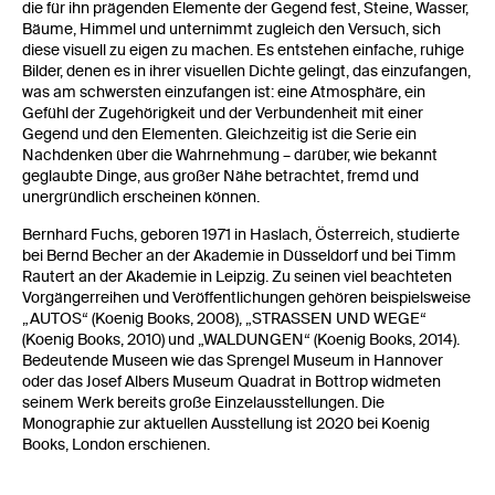
die für ihn prägenden Elemente der Gegend fest, Steine, Wasser,
Bäume, Himmel und unternimmt zugleich den Versuch, sich
diese visuell zu eigen zu machen. Es entstehen einfache, ruhige
Bilder, denen es in ihrer visuellen Dichte gelingt, das einzufangen,
was am schwersten einzufangen ist: eine Atmosphäre, ein
Gefühl der Zugehörigkeit und der Verbundenheit mit einer
Gegend und den Elementen. Gleichzeitig ist die Serie ein
Nachdenken über die Wahrnehmung – darüber, wie bekannt
geglaubte Dinge, aus großer Nähe betrachtet, fremd und
unergründlich erscheinen können.
Bernhard Fuchs, geboren 1971 in Haslach, Österreich, studierte
bei Bernd Becher an der Akademie in Düsseldorf und bei Timm
Rautert an der Akademie in Leipzig. Zu seinen viel beachteten
Vorgängerreihen und Veröffentlichungen gehören beispielsweise
„AUTOS“ (Koenig Books, 2008), „STRASSEN UND WEGE“
(Koenig Books, 2010) und „WALDUNGEN“ (Koenig Books, 2014).
Bedeutende Museen wie das Sprengel Museum in Hannover
oder das Josef Albers Museum Quadrat in Bottrop widmeten
seinem Werk bereits große Einzelausstellungen. Die
Monographie zur aktuellen Ausstellung ist 2020 bei Koenig
Books, London erschienen.