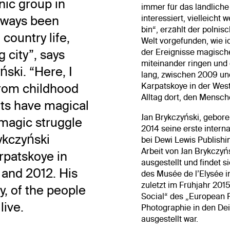
hnic group in
immer für das ländliche
always been
interessiert, vielleicht
bin“, erzählt der polnis
 country life,
Welt vorgefunden, wie i
 city”, says
der Ereignisse magisc
miteinander ringen und
ski. “Here, I
lang, zwischen 2009 und
from childhood
Karpatskoye in der West
Alltag dort, den Mensch
ents have magical
Jan Brykczyński, gebore
magic struggle
2014 seine erste intern
ykczyński
bei Dewi Lewis Publish
Arbeit von Jan Brykczyń
arpatskoye in
ausgestellt und findet 
and 2012. His
des Musée de l’Elysée 
zuletzt im Frühjahr 20
y, of the people
Social“ des „European 
live.
Photographie in den Dei
ausgestellt war.