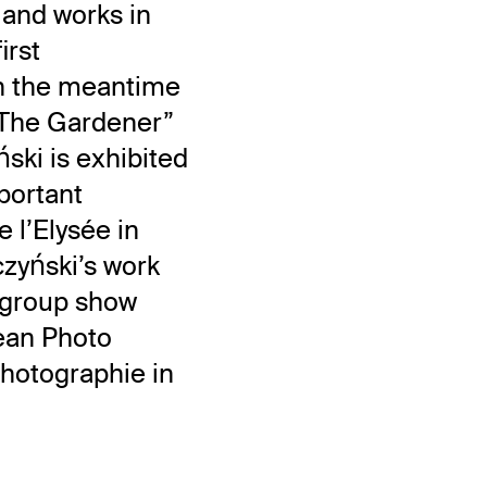
 and works in
irst
In the meantime
“The Gardener”
ński is exhibited
mportant
 l’Elysée in
zyński’s work
e group show
ean Photo
hotographie in