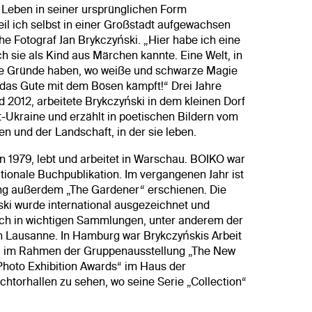
 Leben in seiner ursprünglichen Form
 weil ich selbst in einer Großstadt aufgewachsen
che Fotograf Jan Brykczyński. „Hier habe ich eine
ch sie als Kind aus Märchen kannte. Eine Welt, in
he Gründe haben, wo weiße und schwarze Magie
 das Gute mit dem Bösen kämpft!“ Drei Jahre
 2012, arbeitete Brykczyński in dem kleinen Dorf
-Ukraine und erzählt in poetischen Bildern vom
en und der Landschaft, in der sie leben.
n 1979, lebt und arbeitet in Warschau. BOIKO war
ationale Buchpublikation. Im vergangenen Jahr ist
ing außerdem „The Gardener“ erschienen. Die
ski wurde international ausgezeichnet und
sich in wichtigen Sammlungen, unter anderem der
in Lausanne. In Hamburg war Brykczyńskis Arbeit
15 im Rahmen der Gruppenausstellung „The New
Photo Exhibition Awards“ im Haus der
chtorhallen zu sehen, wo seine Serie „Collection“